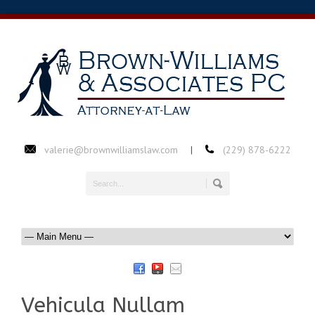
valerie@brownwilliamslaw.com
(229) 878-6222
|
Vehicula Nullam