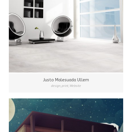
Justo Malesuada Ullem
design
,
print
,
Website