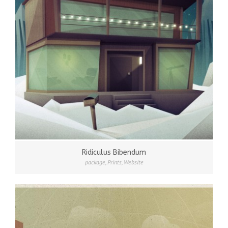
Ridiculus Bibendum
package
,
Prints
,
Website